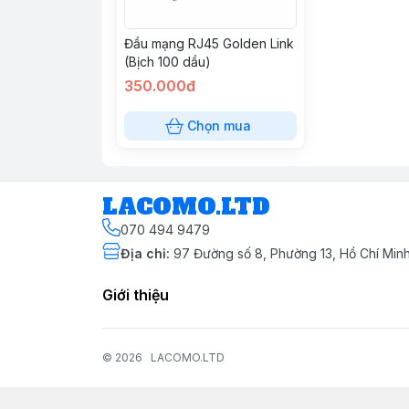
Đầu mạng RJ45 Golden Link
(Bịch 100 dầu)
350.000đ
Chọn mua
LACOMO.LTD
070 494 9479
Địa chỉ
:
97 Đường số 8, Phường 13, Hồ Chí Min
Giới thiệu
© 2026
LACOMO.LTD