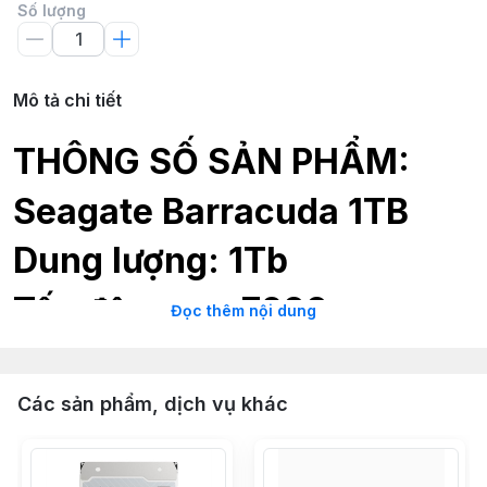
Số lượng
Mô tả chi tiết
THÔNG SỐ SẢN PHẨM:
Seagate Barracuda 1TB
Dung lượng: 1Tb
Tốc độ quay: 7200rpm
Đọc thêm nội dung
Bộ nhớ Cache: 64Mb
Chuẩn giao tiếp: SATA3
Các sản phẩm, dịch vụ khác
Kích thước: 3.5Inch