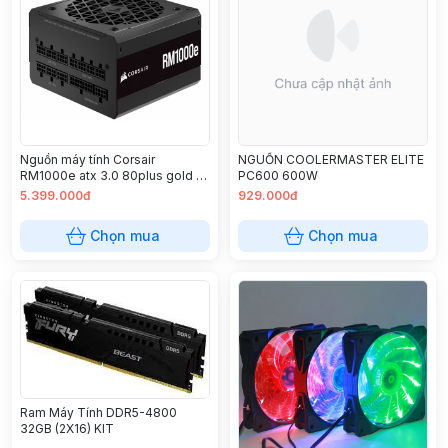
Nguồn máy tính Corsair
NGUỒN COOLERMASTER ELITE
RM1000e atx 3.0 80plus gold -
PC600 600W
full modul
5.399.000đ
929.000đ
Chọn mua
Chọn mua
Ram Máy Tính DDR5-4800
32GB (2X16) KIT