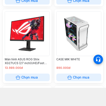
Chọn mua
Chọn mua
Màn hình ASUS ROG Strix
CASE MIK WHITE
XG27UCS (27 inch/UHD/Fast
IPS/160Hz/1ms/USB-C)
13.989.000đ
890.000đ
Chọn mua
Chọn mua