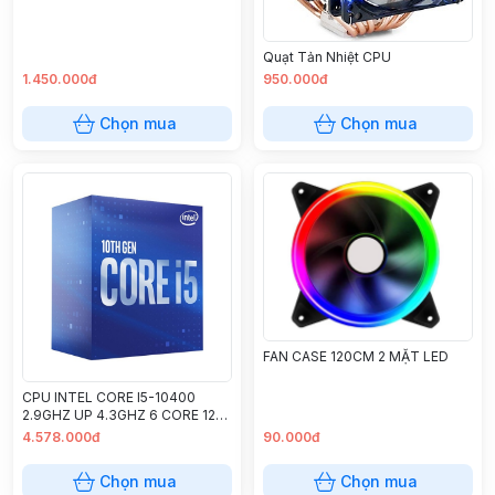
Quạt Tản Nhiệt CPU
1.450.000đ
950.000đ
Chọn mua
Chọn mua
FAN CASE 120CM 2 MẶT LED
CPU INTEL CORE I5-10400
2.9GHZ UP 4.3GHZ 6 CORE 12
THREAD 12MB CACHE
4.578.000đ
90.000đ
Chọn mua
Chọn mua