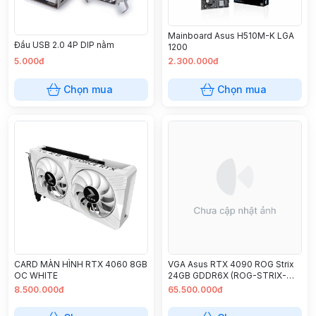
Mainboard Asus H510M-K LGA
Đầu USB 2.0 4P DIP nằm
1200
5.000đ
2.300.000đ
Chọn mua
Chọn mua
CARD MÀN HÌNH RTX 4060 8GB
VGA Asus RTX 4090 ROG Strix
OC WHITE
24GB GDDR6X (ROG-STRIX-
RTX4090-O24G-GAMING)
8.500.000đ
65.500.000đ