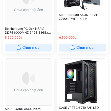
Mortherboard ASUS PRIME
Z790-P WIFI - CSM
Bộ nhớ trong PC Gskill RAM
DDR5 6000MHZ 64GB 32GBx2
Trident Z5 RGB
5.500.000đ
6.500.000đ
Chọn mua
Chọn mua
CASE VPTECH 710 FAN LED
MAINBOARD ASUS PRIME