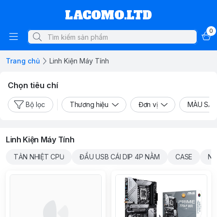
LACOMO.LTD
0
Trang chủ
Linh Kiện Máy Tính
Chọn tiêu chí
Bộ lọc
Thương hiệu
Đơn vị
MÀU SẮ
Linh Kiện Máy Tính
TẢN NHIỆT CPU
ĐẦU USB CÁI DIP 4P NẰM
CASE
NG