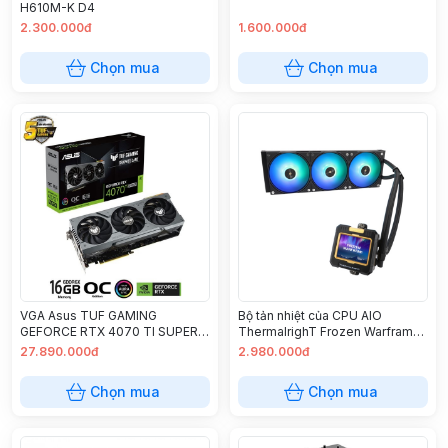
H610M-K D4
2.300.000đ
1.600.000đ
Chọn mua
Chọn mua
VGA Asus TUF GAMING
Bộ tản nhiệt của CPU AIO
GEFORCE RTX 4070 TI SUPER
ThermalrighT Frozen Warframe
16GB OC GDDR6X (TUF-
360 BLACK ARGB
27.890.000đ
2.980.000đ
RTX4070TIS-O16G-GAMING)
Chọn mua
Chọn mua