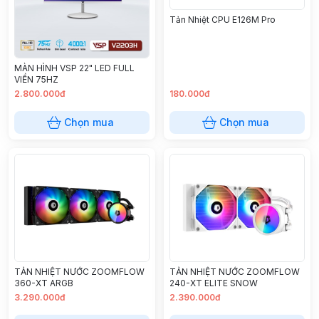
Tản Nhiệt CPU E126M Pro
MÀN HÌNH VSP 22" LED FULL
VIỀN 75HZ
2.800.000đ
180.000đ
Chọn mua
Chọn mua
TẢN NHIỆT NƯỚC ZOOMFLOW
TẢN NHIỆT NƯỚC ZOOMFLOW
360-XT ARGB
240-XT ELITE SNOW
3.290.000đ
2.390.000đ