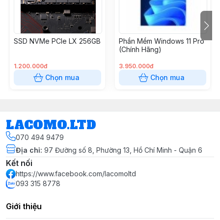
SSD NVMe PCIe LX 256GB
Phần Mềm Windows 11 Pro
(Chính Hãng)
1.200.000đ
3.950.000đ
Chọn mua
Chọn mua
LACOMO.LTD
070 494 9479
Địa chỉ
:
97 Đường số 8, Phường 13, Hồ Chí Minh - Quận 6
Kết nối
https://www.facebook.com/lacomoltd
093 315 8778
Giới thiệu