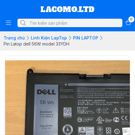
LACOMO.LTD
0
Trang chủ
Linh Kiện LapTop
PIN LAPTOP
Pin Latop dell 56W model 33YDH