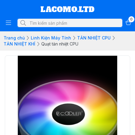
LACOMO.LTD
0
Trang chủ
Linh Kiện Máy Tính
TẢN NHIỆT CPU
TẢN NHIỆT KHÍ
Quạt tản nhiệt CPU