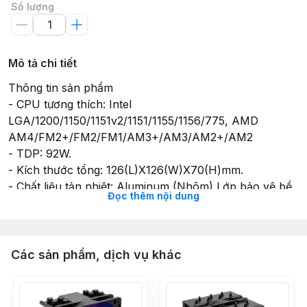
Số lượng
Mô tả chi tiết
Thông tin sản phẩm
- CPU tương thích: Intel
LGA/1200/1150/1151v2/1151/1155/1156/775, AMD
AM4/FM2+/FM2/FM1/AM3+/AM3/AM2+/AM2
- TDP: 92W.
- Kích thước tổng: 126(L)X126(W)X70(H)mm.
- Chất liệu tản nhiệt: Aluminum (Nhôm) Lớp bảo vệ bề
Đọc thêm nội dung
mặt: Lớp bảo vệ chống oxy hóa mạ đen.
- Kích thước Fan: 120×120×25mm.
- Tốc độ: 1000~1800±10%RPM.
- Lưu lượng khí tối đa: 56CFM Độ ồn: 8~26.5dB(A).
Các sản phẩm, dịch vụ khác
- Điện áp: 12VDC .
- Loại vòng bi: Hydraulic Bearing.
- Hệ thống đèn Led: RGB.