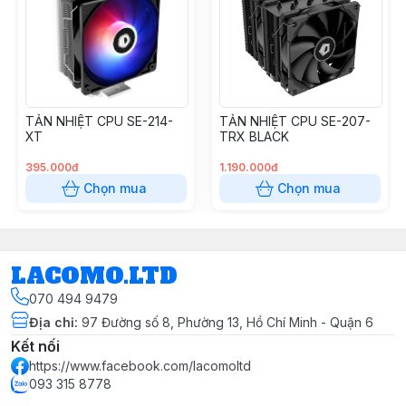
#fancpu
#tannhietcpu
#socket775
#tannhietgiare
#tannhietintel
TẢN NHIỆT CPU SE-214-
TẢN NHIỆT CPU SE-207-
#tannhietamd
XT
TRX BLACK
#tannhietkhicpusocket775 #tannhietkhicpusocket1155
#tannhietkhicpusocket1156 #tannhietkhicpusocket1150
395.000đ
1.190.000đ
#tannhietkhicpusocket1151v1
Chọn mua
Chọn mua
#tannhietkhicpusocket1151
#tannhietkhicpusocket1151v2
#tannhietkhicpusocket1200
LACOMO.LTD
#tannhietkhicpusocketam2 #tannhietkhicpusocketam2+
#tannhietkhicpusocketam3 #tannhietkhicpusocketam3+
070 494 9479
#tannhietkhicpusocketam2plus
Địa chỉ
:
97 Đường số 8, Phường 13, Hồ Chí Minh - Quận 6
#tannhietkhicpusocketam3plus
Kết nối
#tannhietkhicpusocketam3 #tannhietkhicpusocketam3+
https://www.facebook.com/lacomoltd
#tannhietkhicpusocketam3plus
093 315 8778