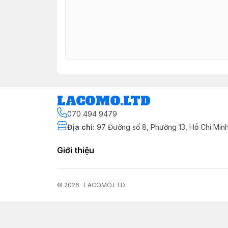
LACOMO.LTD
070 494 9479
Địa chỉ
:
97 Đường số 8, Phường 13, Hồ Chí Min
Giới thiệu
© 2026
LACOMO.LTD