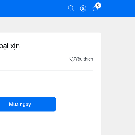
0
ại xịn
Yêu thích
Mua ngay